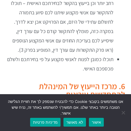
רחב יותר וכן בייעוץ בהקשר לבחירתכם האישית – תוכלו
להתקשר עם אנשי מקצוע שיתנו לכם סיוע בתמורה
לתשלום עתידי של היזם, אם הפרויקט אכן יצא לדרך.
במקרה כזה, מומלץ להתקשר קודם כל עם עורך דין,
שיסייע לכם בעריכת החוזים עם אנשי המקצוע הנוספים
(ראו פרק התקשרות עם עורך דין, המופיע בפרק 3).
תוכלו כמובן לפנות לאנשי מקצוע על פי בחירתכם ולשלם
מכספכם האישי.
6. מרכז הייעוץ של המינהלת
להתחדשות עירונית
אנו משתמשים בקובצי Cookie כדי להבטיח שנספק לך את חוויית הגלישה
הטובה ביותר באתר שלנו. אם תמשיך/י להשתמש באתר זה, נניח שיש
א. רקע
אישור.
המינהלת להתחדשות עירונית מעניקה סיוע ללא תשלום
אישור
לא מאושר
מדיניות פרטיות
לתושבים המעוניינים לבחון אפשרות לבצע התחדשות עירונית