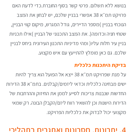
בנושא ללא תשלום. פרטי קשר בסוף החוברת.כדי לדעת האם
פרויקט תמ״א 38 אפשרי בבניין שלכם, יש לבחון את המצב
הנוכחי בבניין )מספר הדיירים, גודל המגרש, מיקום קווי הבניין,
שטחי חניה וכדומה(. את המצב התכנוני של הבניין )אילו תכניות
בניין עיר חלות עליו( ומהי מדיניות התכנון העירונית ביחס לבניין
שלכם. גם כאן מומלץ להתייעץ עם איש מקצוע.
בדיקת היתכנות כלכלית
על מנת שפרויקט תמ״א 38 ייצא אל הפועל הוא צריך להיות
ישים מבחינה כלכלית וכדאי ליזמים/קבלנים. בתמ״א 38 הדירות
החדשות שנבנות צריכות לסייע לממן את החיזוק וההרחבות של
הדירות הישנות וכן להשאיר רווח ליזם/הקבלן הבונה. רק שמאי
מקצועי יכול לבדוק את כלכליות הפרויקט.
4. יתרונות, חסרונות ואתגרים בתהליכי