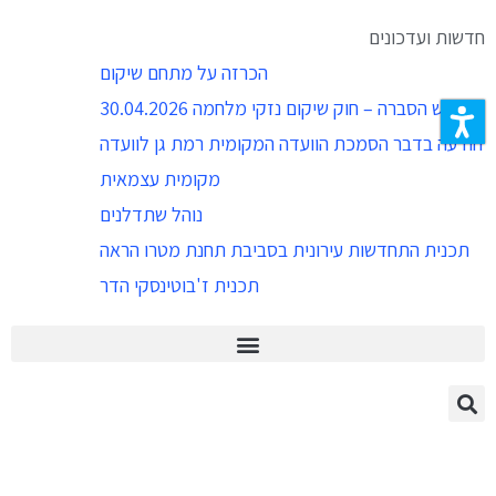
כותרת
חדשות ועדכונים
האתר,
הכרזה על מתחם שיקום
באפשרותך
מפגש הסברה – חוק שיקום נזקי מלחמה 30.04.2026
ללחוץ
הודעה בדבר הסמכת הוועדה המקומית רמת גן לוועדה
אנטר
מקומית עצמאית
כדי
נוהל שתדלנים
לדלג
תכנית התחדשות עירונית בסביבת תחנת מטרו הראה
לאזור
תכנית ז'בוטינסקי הדר
הבא