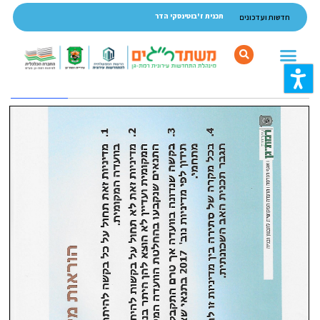
ותרת
תכנית ז'בוטינסקי הדר
חדשות ועדכונים
אתר,
אפשרותך
לחוץ
נטר
התוכן
די
המרכזי,
דלג
באפשרותך
אזור
ללחוץ
בא
אנטר
כדי
לדלג
לאזור
הבא